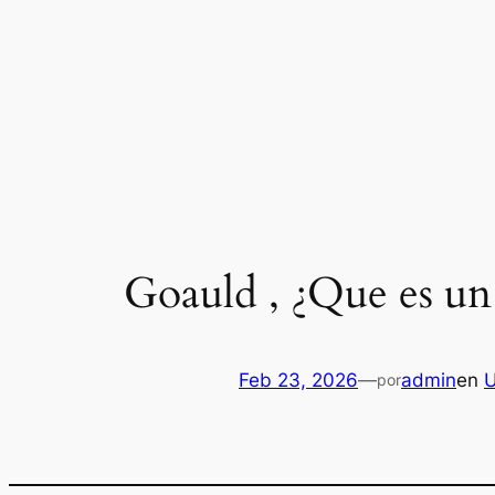
Saltar
al
contenido
Goauld , ¿Que es u
Feb 23, 2026
—
admin
en
U
por