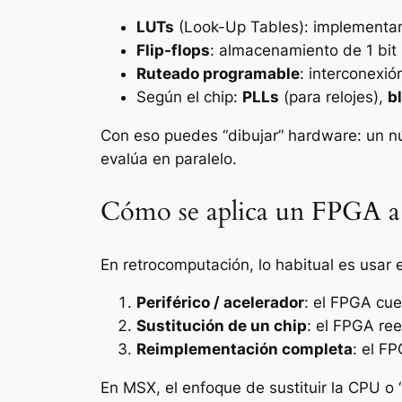
LUTs
(Look-Up Tables): implementan
Flip-flops
: almacenamiento de 1 bit 
Ruteado programable
: interconexió
Según el chip:
PLLs
(para relojes),
b
Con eso puedes “dibujar” hardware: un n
evalúa en paralelo.
Cómo se aplica un FPGA a u
En retrocomputación, lo habitual es usar
Periférico / acelerador
: el FPGA cue
Sustitución de un chip
: el FPGA re
Reimplementación completa
: el F
En MSX, el enfoque de sustituir la CPU o 