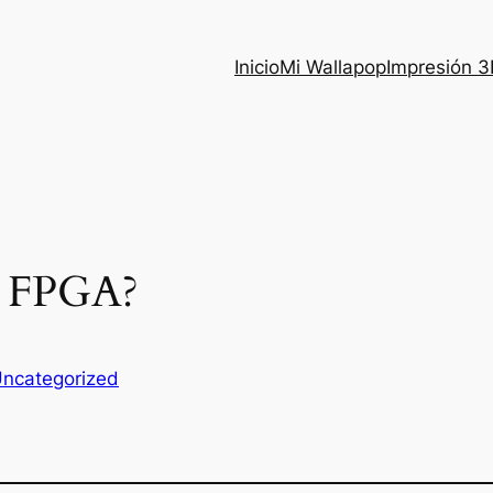
Inicio
Mi Wallapop
Impresión 
n FPGA?
ncategorized