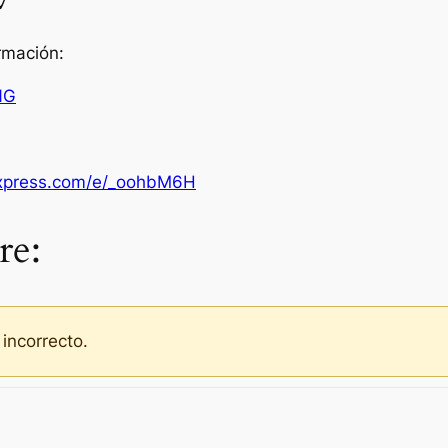
rmación:
NG
liexpress.com/e/_oohbM6H
re:
 incorrecto.