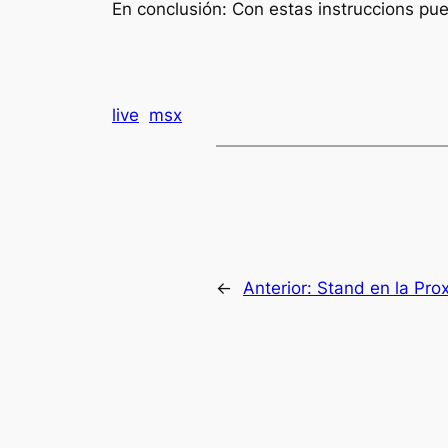
En conclusión: Con estas instruccions pu
live
msx
←
Anterior:
Stand en la Pro