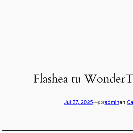
Saltar
al
contenido
Flashea tu Wonder
Jul 27, 2025
—
admin
en
Ca
por