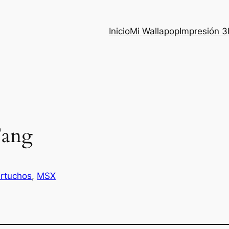
Inicio
Mi Wallapop
Impresión 
Tang
rtuchos
, 
MSX