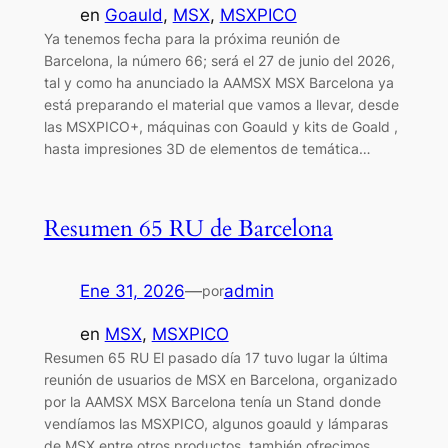
en
Goauld
, 
MSX
, 
MSXPICO
Ya tenemos fecha para la próxima reunión de
Barcelona, la número 66; será el 27 de junio del 2026,
tal y como ha anunciado la AAMSX MSX Barcelona ya
está preparando el material que vamos a llevar, desde
las MSXPICO+, máquinas con Goauld y kits de Goald ,
hasta impresiones 3D de elementos de temática…
Resumen 65 RU de Barcelona
Ene 31, 2026
—
admin
por
en
MSX
, 
MSXPICO
Resumen 65 RU El pasado día 17 tuvo lugar la última
reunión de usuarios de MSX en Barcelona, organizado
por la AAMSX MSX Barcelona tenía un Stand donde
vendíamos las MSXPICO, algunos goauld y lámparas
de MSX entre otros productos, también ofrecimos