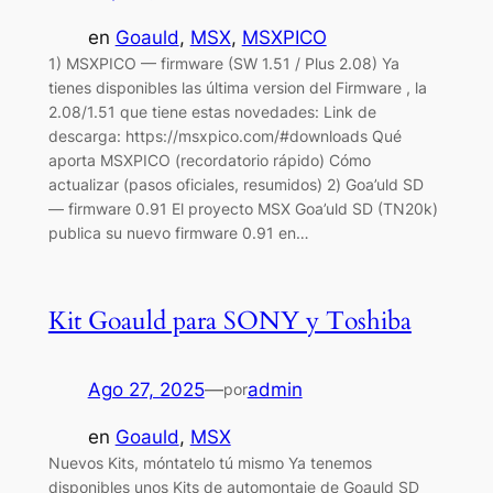
en
Goauld
, 
MSX
, 
MSXPICO
1) MSXPICO — firmware (SW 1.51 / Plus 2.08) Ya
tienes disponibles las última version del Firmware , la
2.08/1.51 que tiene estas novedades: Link de
descarga: https://msxpico.com/#downloads Qué
aporta MSXPICO (recordatorio rápido) Cómo
actualizar (pasos oficiales, resumidos) 2) Goa’uld SD
— firmware 0.91 El proyecto MSX Goa’uld SD (TN20k)
publica su nuevo firmware 0.91 en…
Kit Goauld para SONY y Toshiba
Ago 27, 2025
—
admin
por
en
Goauld
, 
MSX
Nuevos Kits, móntatelo tú mismo Ya tenemos
disponibles unos Kits de automontaje de Goauld SD