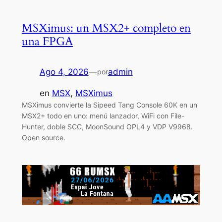
MSXimus: un MSX2+ completo en
una FPGA
Ago 4, 2026
—
admin
por
en
MSX
, 
MSXimus
MSXimus convierte la Sipeed Tang Console 60K en un
MSX2+ todo en uno: menú lanzador, WiFi con File-
Hunter, doble SCC, MoonSound OPL4 y VDP V9968.
Open source.