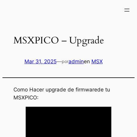
Saltar
al
contenido
MSXPICO – Upgrade
Mar 31, 2025
—
admin
en
MSX
por
Como Hacer upgrade de firmwarede tu
MSXPICO: