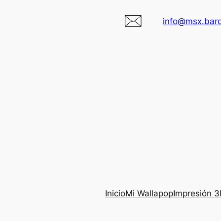
info@msx.bar
Inicio
Mi Wallapop
Impresión 