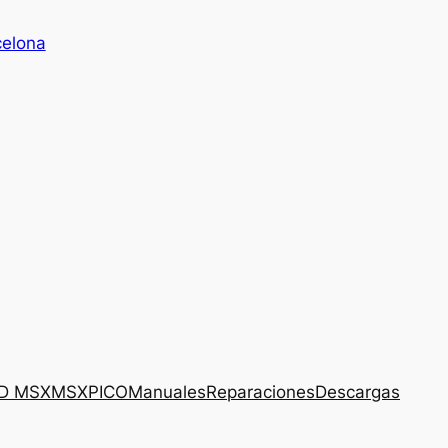
celona
3D MSX
MSXPICO
Manuales
Reparaciones
Descargas