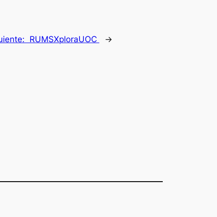
uiente:
RUMSXploraUOC
→