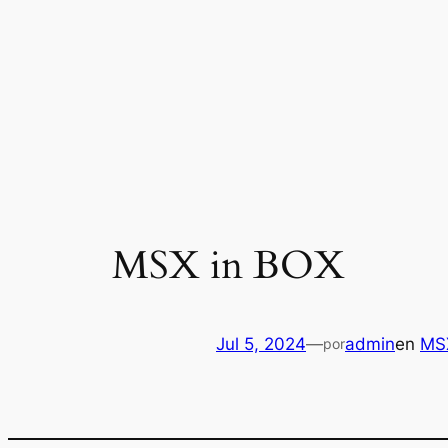
Saltar
al
contenido
MSX in BOX
Jul 5, 2024
—
admin
en
MS
por