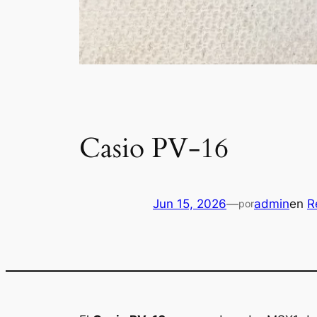
Casio PV-16
Jun 15, 2026
—
admin
en
R
por