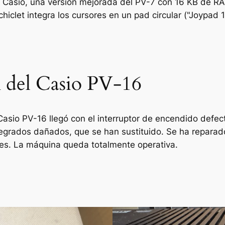
Casio, una versión mejorada del PV-7 con 16 KB de RAM
iclet integra los cursores en un pad circular ("Joypad 1"
n del Casio PV-16
Casio PV-16 llegó con el interruptor de encendido defec
egrados dañados, que se han sustituido. Se ha reparado 
tes. La máquina queda totalmente operativa.