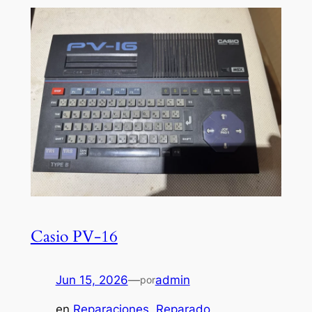
Casio PV-16
Jun 15, 2026
—
admin
por
en
Reparaciones
, 
Reparado