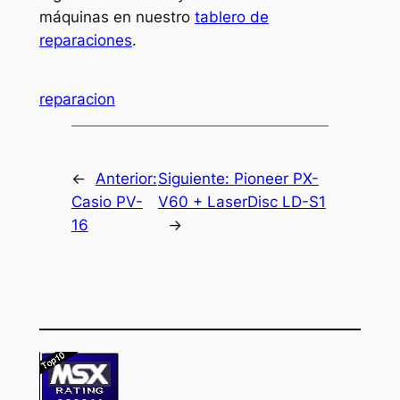
máquinas en nuestro
tablero de
reparaciones
.
reparacion
←
Anterior:
Siguiente:
Pioneer PX-
Casio PV-
V60 + LaserDisc LD-S1
16
→