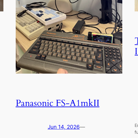
Panasonic FS-A1mkII
E
Jun 14, 2026
—
f