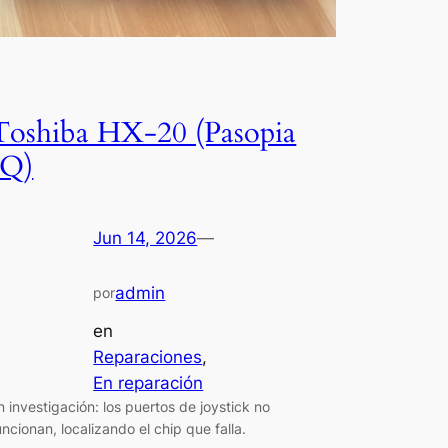
Toshiba HX-20 (Pasopia
IQ)
Jun 14, 2026
—
admin
por
en
Reparaciones
, 
En reparación
n investigación: los puertos de joystick no
uncionan, localizando el chip que falla.