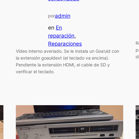
admin
por
en
En
reparación
, 
R
Reparaciones
a
p
Vídeo interno averiado. Se le instala un Goa’uld con
d
la extensión goauldext (el teclado va encima).
Pendiente la extensión HDMI, el cable de SD y
verificar el teclado.