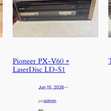
Pioneer PX-V60 +
LaserDisc LD-S1
Jun 15, 2026
—
admin
por
en