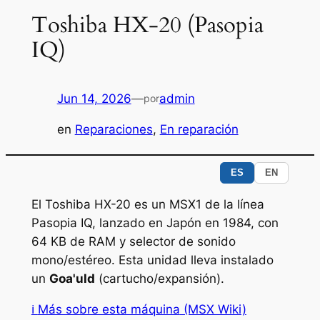
Toshiba HX-20 (Pasopia
IQ)
Jun 14, 2026
—
admin
por
en
Reparaciones
, 
En reparación
ES
EN
El Toshiba HX-20 es un MSX1 de la línea
Pasopia IQ, lanzado en Japón en 1984, con
64 KB de RAM y selector de sonido
mono/estéreo. Esta unidad lleva instalado
un
Goa'uld
(cartucho/expansión).
ℹ
Más sobre esta máquina
(MSX Wiki)